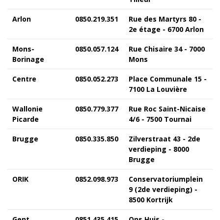
Arlon
0850.219.351
Rue des Martyrs 80 -
2e étage - 6700 Arlon
Mons-
0850.057.124
Rue Chisaire 34 - 7000
Borinage
Mons
Centre
0850.052.273
Place Communale 15 -
7100 La Louvière
Wallonie
0850.779.377
Rue Roc Saint-Nicaise
Picarde
4/6 - 7500 Tournai
Brugge
0850.335.850
Zilverstraat 43 - 2de
verdieping - 8000
Brugge
ORIK
0852.098.973
Conservatoriumplein
9 (2de verdieping) -
8500 Kortrijk
Gent
0851.435.415
Ons Huis -